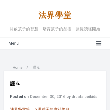
法界學堂
開啟孩子的智慧 培育孩子的品德 就從讀經開始
Menu
Home
/
謹 6.
學堂宗旨
上課禮儀
謹 6.
入學規定
Posted on
December 30, 2016
by
drbataipeikids
法界學堂第十八週弟子規實踐條目