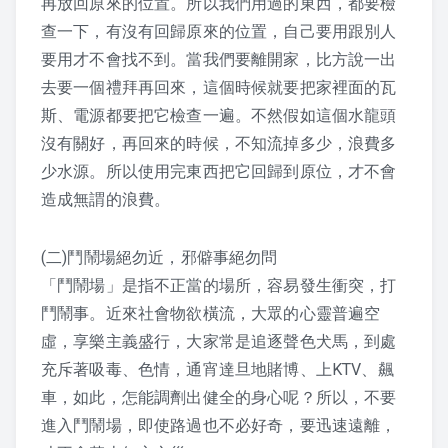
再放回原來的位置。所以我們用過的東西，都要檢
2017 活動剪影
查一下，有沒有回歸原來的位置，自己要用跟別人
要用才不會找不到。當我們要離開家，比方說一出
2016 活動剪影
去要一個禮拜再回來，這個時候就要把家裡面的瓦
斯、電源都要把它檢查一遍。不然假如這個水龍頭
2015 活動剪影
沒有關好，再回來的時候，不知流掉多少，浪費多
夏令營
少水源。所以使用完東西把它回歸到原位，才不會
造成無謂的浪費。
2019 花蓮夏令營
(二)鬥鬧場絕勿近，邪僻事絕勿問
2018 活動照片
「鬥鬧場」是指不正當的場所，容易發生衝突，打
鬥鬧事。近來社會物欲橫流，大眾的心靈普遍空
2017 夏令營課程表
虛，享樂主義盛行，大家常是追逐聲色犬馬，到處
2017 夏令營活動剪影
充斥著吸毒、色情，通宵達旦地賭博、上KTV、飆
車，如此，怎能調劑出健全的身心呢？所以，不要
2016 夏令營課程表
進入鬥鬧場，即使路過也不必好奇，要迅速遠離，