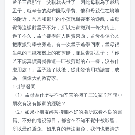
聽經、背經的方法 – 上人
孟子三歲那年，父親就去世了，因此母親為了栽培
孟子，就辛苦的織布賺取學費。他和母親住在墳地
的附近，常常和鄰居的小孩玩辦喪事的遊戲，孟母
覺得這樣對孟子不好，所以把家搬到一條大街上。
過了不久，孟子卻學商人叫賣東西，孟母很傷心又
把家搬到學校旁邊。有一次孟子逃學回家，孟母很
生氣的把織布機上的布剪斷，並且告訴孟子：「你
若不認真讀書就像這一匹被剪斷的布一樣，沒有什
麼用處！」孟子聽了以後，從此發憤用功讀書，成
為一個偉大的教育家。
1.引導發問：
〈1〉孟母為什麼要不怕辛苦的搬了三次家？詢問小
朋友有沒有搬家的經驗？
〈2〉如果小朋友經常接觸不好的場所或看不良的書
籍、不好的電視節目，都會在不知不覺中被影響，
所以最好避免。如果真的無法避免，我們也要清楚