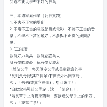
知道不要去學習不好的行為。
三、本週家庭作業（躬行實踐）
1. 不去不正當的場所
2. 不看不正當的電視節目或電影，不聽不正當的音
樂，不學不正當的嗜好，不參與不正當的娛樂活
動。
3. (三)複習
親所好力為具，親所惡謹為去
身有傷貽親憂，德有傷貽親羞
1.體貼父母，每天做令父母或長輩歡喜的事：
*見到父母(或其它長輩)下班或外出回來時，
說：「爸爸(或其它長輩) ，您回來了 ! 」
*自動拿拖鞋給父母穿，說：「請穿鞋 ! 」
*若長輩手上有提東西時，要接過父母手上的東西，
說：「我幫忙拿! 」