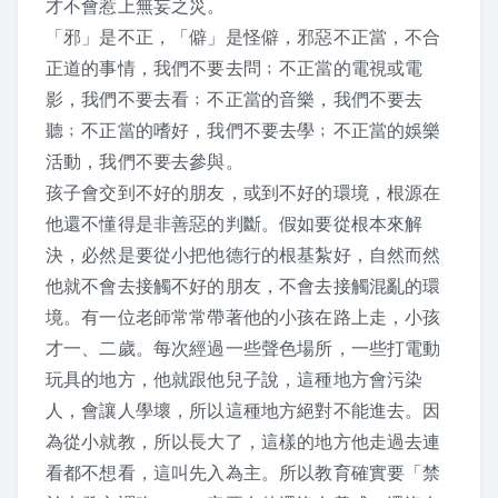
才不會惹上無妄之災。
2016 夏令營活動照片
「邪」是不正，「僻」是怪僻，邪惡不正當，不合
正道的事情，我們不要去問﹔不正當的電視或電
2016 夏令營 – 大人弟子規話劇
影，我們不要去看﹔不正當的音樂，我們不要去
2015 夏令營
聽﹔不正當的嗜好，我們不要去學﹔不正當的娛樂
活動，我們不要去參與。
敬老節
孩子會交到不好的朋友，或到不好的環境，根源在
他還不懂得是非善惡的判斷。假如要從根本來解
2019 敬老節活動
決，必然是要從小把他德行的根基紮好，自然而然
他就不會去接觸不好的朋友，不會去接觸混亂的環
2018 敬老節活動
境。有一位老師常常帶著他的小孩在路上走，小孩
2017 敬老節活動照片
才一、二歲。每次經過一些聲色場所，一些打電動
玩具的地方，他就跟他兒子說，這種地方會污染
2016 敬老節照片
人，會讓人學壞，所以這種地方絕對不能進去。因
為從小就教，所以長大了，這樣的地方他走過去連
2015 敬老節照片
看都不想看，這叫先入為主。所以教育確實要「禁