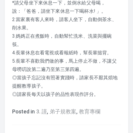
*請父母坐下來休息一下，並倒水給父母喝，
說：「爸爸，請坐下來休息一下喝杯水! 」。
2.當家裏有客人來時，請客人坐下，自動倒茶水、
削水果。
3.媽媽正在煮飯時，自動幫忙洗米、洗菜與擺碗
筷。
4.長輩休息在看電視或看報紙時，幫長輩搥背。
5.長輩不喜歡我們做的事，馬上停止不做，不讓父
母嘮叨說第二遍乃至第三第四遍。
◎當孩子忘記沒有照著實踐時，請家長不厭其煩地
提醒教導孩子。
◎請家長每天以孩子的品性表現作評分。
Posted in
3. 謹
,
弟子規教案
,
教育專欄