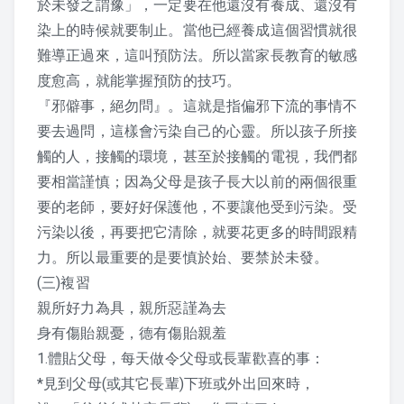
於未發之謂豫」，一定要在他還沒有養成、還沒有
迴響
染上的時候就要制止。當他已經養成這個習慣就很
一份最好的禮物
難導正過來，這叫預防法。所以當家長教育的敏感
度愈高，就能掌握預防的技巧。
我們能給孩子什麼？
『邪僻事，絕勿問』。這就是指偏邪下流的事情不
要去過問，這樣會污染自己的心靈。所以孩子所接
生活中的弟子規
觸的人，接觸的環境，甚至於接觸的電視，我們都
要相當謹慎；因為父母是孩子長大以前的兩個很重
2016懷少節迴響
要的老師，要好好保護他，不要讓他受到污染。受
污染以後，再要把它清除，就要花更多的時間跟精
力。所以最重要的是要慎於始、要禁於未發。
弟子規教案
(三)複習
親所好力為具，親所惡謹為去
1. 入則孝
身有傷貽親憂，德有傷貽親羞
1.體貼父母，每天做令父母或長輩歡喜的事：
2. 出則弟
*見到父母(或其它長輩)下班或外出回來時，