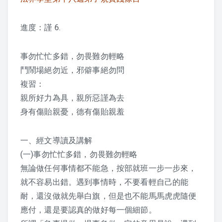
課程紀錄
進度：謹 6.
2026 課程照片
事勿忙忙多錯，勿畏難勿輕略
2025 課程照片
鬥鬧場絕勿近，邪僻事絕勿問
複習：
2024 課程照片
親所好力為具，親所惡謹為去
身有傷貽親憂，德有傷貽親羞
2023 課程照片
2022 上課照片 – 6月後
一、經文導讀及講解
(一)事勿忙忙多錯，勿畏難勿輕略
2022 上課照片 – 6月前
無論做任何事情都不能急，按部就班一步一步來，
就不容易出錯。遇到事情時，不要看輕自己的能
2021 上課照片
耐，還沒做就先舉白旗，但是也不能馬馬虎虎隨便
應付，還是要認真的做好每一個細節。
2020上課照片