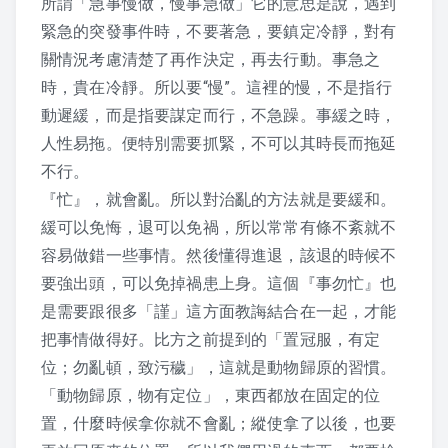
所謂「急事慢做，慢事急做」它的意思是說，遇到
2019 上課照片
緊急的突發事件時，不要著急，要鎮定冷靜，對有
關情況考慮清楚了再作決定，再去行動。事急之
2018 上課照片
時，貴在冷靜。所以要“慢”。這裡的慢，不是指行
動遲緩，而是指要謀定而行，不急躁。事緩之時，
2017 上課照片
人性易拖。便特別需要抓緊，不可以其時長而拖延
不行。
2016 上課照片
『忙』，就會亂。所以對治亂的方法就是要緩和。
2016 暑期班
緩可以免悔，退可以免禍，所以常常有條不紊就不
容易做錯一些事情。然後懂得進退，該退的時候不
2015 上課照片
要強出頭，可以免掉禍患上身。這個『事勿忙』也
是需要跟很多「謹」這方面教誨結合在一起，才能
懷少節
把事情做得好。比方之前提到的「置冠服，有定
位；勿亂頓，致污穢」，這就是動物歸原的習慣。
2019 懷少節
「動物歸原，物有定位」，東西都放在固定的位
2018 懷少節
置，什麼時候拿你就不會亂；縱使拿了以後，也要