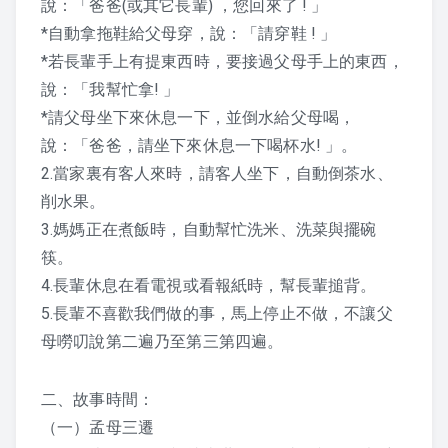
說：「爸爸(或其它長輩) ，您回來了 ! 」
3. 謹
*自動拿拖鞋給父母穿，說：「請穿鞋 ! 」
4. 信
*若長輩手上有提東西時，要接過父母手上的東西，
說：「我幫忙拿! 」
5. 汎愛眾
*請父母坐下來休息一下，並倒水給父母喝，
說：「爸爸，請坐下來休息一下喝杯水! 」。
6、親仁
2.當家裏有客人來時，請客人坐下，自動倒茶水、
削水果。
7、餘力學文
3.媽媽正在煮飯時，自動幫忙洗米、洗菜與擺碗
教學文章
筷。
4.長輩休息在看電視或看報紙時，幫長輩搥背。
上人對生日的開示
5.長輩不喜歡我們做的事，馬上停止不做，不讓父
母嘮叨說第二遍乃至第三第四遍。
上人開示
二、故事時間：
人類的未來 – 上人
（一）孟母三遷