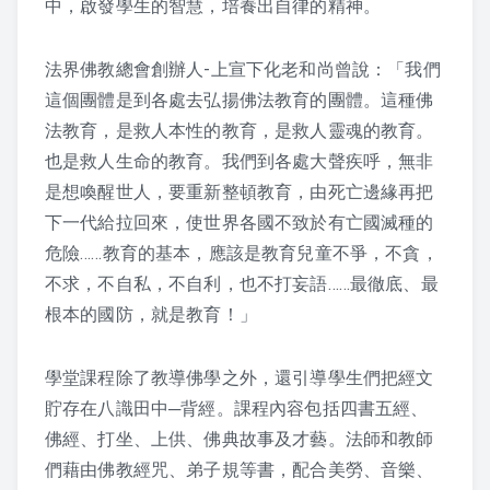
中，啟發學生的智慧，
培養出自律的精神。
課程紀錄
法界佛教總會創辦人-上宣下化老和尚曾說：「我們
2026 課程照片
這個團體是到各
處去弘揚佛法教育的團體。這種佛
法教育，是救人本性的教育，是救
人靈魂的教育。
2025 課程照片
也是救人生命的教育。我們到各處大聲疾呼，無非
是
想喚醒世人，要重新整頓教育，由死亡邊緣再把
2024 課程照片
下一代給拉回來，
使世界各國不致於有亡國滅種的
危險……教育的基本，應該
是教育兒童不爭，不貪，
2023 課程照片
不求，不自私，不自利，也不打妄語…
…最徹底、最
2022 上課照片 – 6月後
根本的國防，就是教育！」
2022 上課照片 – 6月前
學堂課程除了教導佛學之外，還引導學生們把經文
貯存在八識田中─
背經。課程內容包括四書五經、
2021 上課照片
佛經、打坐、上供、佛典故事及才藝
。法師和教師
們藉由佛教經咒、弟子規等書，配合美勞、音樂、
2020上課照片