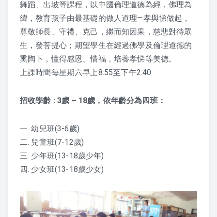
舞蹈
、出坡等課程，以中國倫理道德為經，佛理為
2019 上課照片
緯，教育孩子由最基礎
的做人道理—孝與悌做起，
尊敬師長、守禮、克己，繼而知因果，
慈悲對待眾
2018 上課照片
生，發菩提心；期望學生在經過佛學及倫理道德的
熏陶下
，懂得感恩、惜福，培養孝悌等美德。
2017 上課照片
上課時間每星期六早上8:55至下午2:40
2016 上課照片
招收學齡 : 3歲 – 18歲，依年齡分為四班：
2016 暑期班
一. 幼兒班(3-6歲)
2015 上課照片
二. 兒童班(7-12歲)
三. 少年班(13-18歲少年)
懷少節
四. 少女班(13-18歲少女)
2019 懷少節
2018 懷少節