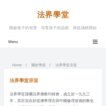
法界學堂
開啟孩子的智慧 培育孩子的品德 就從讀經開始
Menu
Home
/
關於學堂
/
法界學堂宗旨
學堂宗旨
上課禮儀
法界學堂宗旨
入學規定
法界學堂隸屬法界佛教印經會，成立於一九九三
年，其宗旨在於從佛
學理念與中國倫理道德的教化