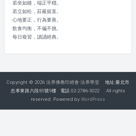
若坐如鐘，端正平穩。
2016 夏令營活動照片
若立如松，莊嚴挺直。
2016 夏令營 – 大人弟子規話劇
心地要正，行為要善。
飲食均衡，不偏不挑。
2015 夏令營
每日複習，讀誦經典。
敬老節
2019 敬老節活動
2018 敬老節活動
Copyright © 2026
法界佛教印經會-法界學堂
地址:臺北市
忠孝東路六段85號9樓 電話:02-2786-3022 . All rights
2017 敬老節活動照片
reserved. Powered by
WordPress
2016 敬老節照片
2015 敬老節照片