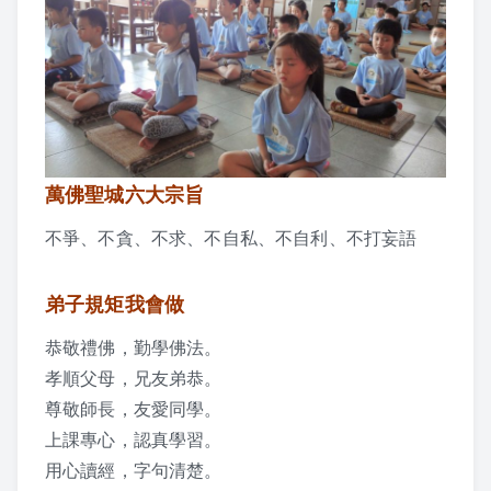
2017 活動剪影
2016 活動剪影
2015 活動剪影
夏令營
萬佛聖城六大宗旨
不爭、不貪、不求、不自私、不自利、不打妄語
2019 花蓮夏令營
2018 活動照片
弟子規矩我會做
2017 夏令營課程表
恭敬禮佛，勤學佛法。
孝順父母，兄友弟恭。
2017 夏令營活動剪影
尊敬師長，友愛同學。
上課專心，認真學習。
2016 夏令營課程表
用心讀經，字句清楚。