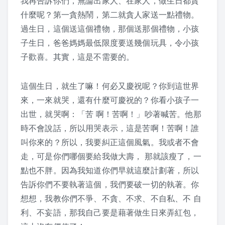
我再告訴你們，無論出家人、在家人，做生日都貪
什麼呢？第一貪熱鬧，第二就貪人家送一點禮物。
2019 上課照片
過生日，這個送這個禮物，那個送那個禮物，小孩
2018 上課照片
子生日，爸爸媽媽最低限度要送幾個玩具，令小孩
子歡喜。其實，這是不需要的。
2017 上課照片
這個生日，就生了嘛！何必又慶祝呢？你到這世界
2016 上課照片
來，一來就哭，還有什麼可慶祝的？你看小孩子一
2016 暑期班
出世，就哭啊：「苦 啊！苦啊！」吵著喊苦。他那
時不會說話，所以用哭表示，這是苦啊！苦啊！誰
2015 上課照片
叫你來的？所以，我要糾正這個風氣。我或者不會
走，可是你們哪個要給我做大壽， 那就該瘦了，一
懷少節
點也不胖。因為我知道你們早就這麼計劃著，所以
告訴你們不要執著這個，我們要破一切的執著。你
2019 懷少節
想想，我教你們不爭、不貪、不求、不自私、不 自
2018 懷少節
利、不妄語，那我自己要是藉著做生日來弄紅包，