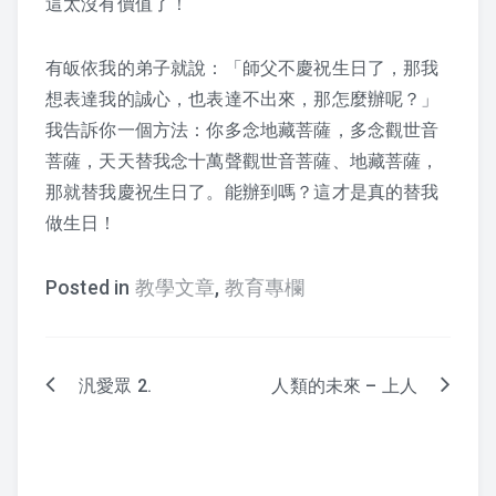
這太沒有價值了！
2017 活動剪影
有皈依我的弟子就說：「師父不慶祝生日了，那我
2016 活動剪影
想表達我的誠心，也表達不出來，那怎麼辦呢？」
我告訴你一個方法：你多念地藏菩薩，多念觀世音
2015 活動剪影
菩薩，天天替我念十萬聲觀世音菩薩、地藏菩薩，
夏令營
那就替我慶祝生日了。能辦到嗎？這才是真的替我
做生日！
2019 花蓮夏令營
Posted in
教學文章
,
教育專欄
2018 活動照片
2017 夏令營課程表
汎愛眾 2.
人類的未來 – 上人
Post
2017 夏令營活動剪影
navigation
2016 夏令營課程表