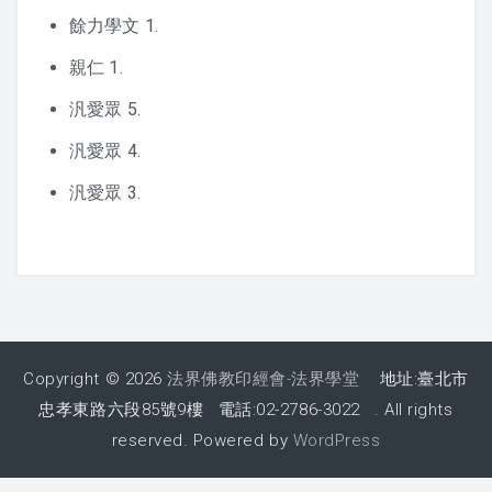
迴響
餘力學文 1.
一份最好的禮物
親仁 1.
汎愛眾 5.
我們能給孩子什麼？
汎愛眾 4.
生活中的弟子規
汎愛眾 3.
2016懷少節迴響
弟子規教案
Copyright © 2026
法界佛教印經會-法界學堂
地址:臺北市
1. 入則孝
忠孝東路六段85號9樓 電話:02-2786-3022 . All rights
reserved. Powered by
WordPress
2. 出則弟