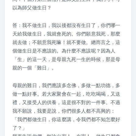
以為師父做生日？
課程紀錄
答：我不做生日，我以後都沒有生日了，你們哪一
2026 課程照片
天給我做生日，我就會死的。你們願意我死，那麼
2025 課程照片
就去做；不願意我死嘛！就不要做。總而言之，這
個做生日是不應該的。為什麼不應該呢？因為人
2024 課程照片
「生」的這一天，是母親九死一生的時候，
那是母
親的一個「難日」。
2023 課程照片
母親的難日，我們應該多念佛，多做一點功德，多
2022 上課照片 – 6月後
做一點好事。若大家聚會在一起，吃吃喝喝，又送
2022 上課照片 – 6月前
禮，又接受人的供養，這是很不對的一件事。不過
我不願說，我要是說，你們很多人都不高興的：
2021 上課照片
「我們都做生日，你這麼講，令我們都不知怎麼好
了？」
2020上課照片