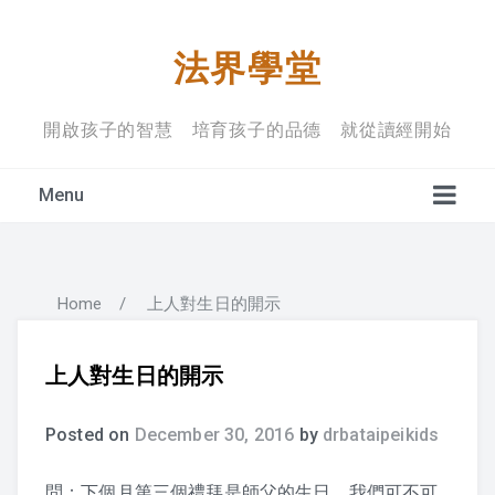
法界學堂
開啟孩子的智慧 培育孩子的品德 就從讀經開始
Menu
Home
/
上人對生日的開示
學堂宗旨
上課禮儀
上人對生日的開示
入學規定
Posted on
December 30, 2016
by
drbataipeikids
問：下個月第三個禮拜是師父的生日，我們可不可