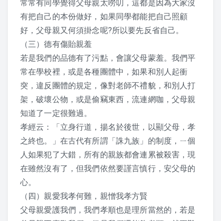
常常有同學覺得父母親太嘮叨，這都是因為大家沒
2017 活動剪影
有把自己的本份做好，如果同學都能把自己照顧
好，父母親又何須掛念呢?所以要先反省自己。
2016 活動剪影
（三）德有傷貽親羞
若是我們的品德有了污點，會讓父母蒙羞。我們平
2015 活動剪影
常在學校裡，或是各種團體中，如果和別人起衝
夏令營
突，違反團體的規定，像對老師不禮貌，和別人打
架，破壞公物，或是偷竊東西，流連網咖，父母親
2019 花蓮夏令營
知道了一定很難過。
孝經云：「立身行道，揚名於後世，以顯父母，孝
2018 活動照片
之終也。」在古代有所謂「誅九族」的制度，ㄧ個
人如果犯了大錯，所有的親族都會連累被殺害，現
2017 夏令營課程表
在雖然沒有了，但我們依然要謹言慎行，安父母的
2017 夏令營活動剪影
心。
（四）親愛我孝何難，親憎我孝方賢
2016 夏令營課程表
父母親愛護我們，我們孝順也是理所當然的，若是