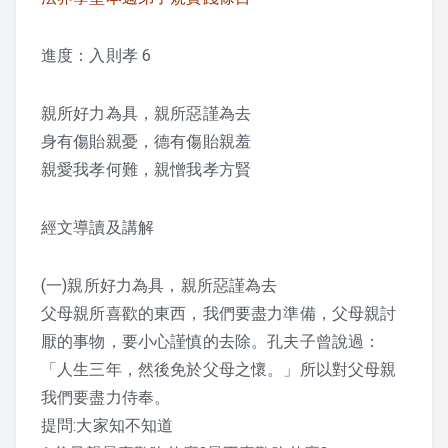
課程紀錄
進度：入則孝 6
2026 課程照片
親所好力為具，親所惡謹為去
2025 課程照片
身有傷貽親憂，德有傷貽親羞
親愛我孝何難，親憎我孝方賢
2024 課程照片
經文導讀及講解
2023 課程照片
2022 上課照片 – 6月後
(一)親所好力為具，親所惡謹為去
父母親所喜歡的東西，我們要盡力準備，父母親討
2022 上課照片 – 6月前
厭的事物，要小心謹慎的去除。孔夫子曾說過：
「人生三年，然後免於父母之懷。」所以對父母親
2021 上課照片
我們要盡力侍奉。
提問:大家知不知道
2020上課照片