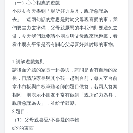
（一）心心相應的遊戲
3. 謹
小朋友今天學到「親所好力為具，親所惡謹為
4. 信
去」，這兩句話的意思是對於父母親喜愛的事，我
們要盡力去準備，父母親厭惡的事我們則要避免去
5. 汎愛眾
做，今天我們就要請小朋友與父母親來玩遊戲，看
看小朋友平常是否有關心父母喜好與討厭的事物。
6、親仁
7、餘力學文
1.講解遊戲規則：
請後面旁聽的家長一起參與，詢問是否有自願的家
教學文章
長，再請該家長與其小孩一起到台前，每人至台前
拿小白板與白板筆聽老師的題目做答，若兩人答案
上人對生日的開示
相同，則表示小朋友平常有做到「親所好力為具，
親所惡謹為去」，並給予鼓勵。
上人開示
2.題目：
人類的未來 – 上人
（1）父母親喜愛/不喜愛的事物
a吃的東西