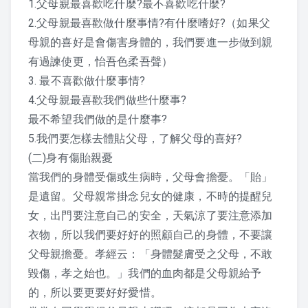
1.父母親最喜歡吃什麼?最不喜歡吃什麼?
2019 上課照片
2.父母親最喜歡做什麼事情?有什麼嗜好?（如果父
母親的喜好是會傷害身體的，我們要進一步做到親
2018 上課照片
有過諫使更，怡吾色柔吾聲）
3. 最不喜歡做什麼事情?
2017 上課照片
4.父母親最喜歡我們做些什麼事?
最不希望我們做的是什麼事?
2016 上課照片
5.我們要怎樣去體貼父母，了解父母的喜好?
2016 暑期班
(二)身有傷貽親憂
當我們的身體受傷或生病時，父母會擔憂。「貽」
2015 上課照片
是遺留。父母親常掛念兒女的健康，不時的提醒兒
女，出門要注意自己的安全，天氣涼了要注意添加
懷少節
衣物，所以我們要好好的照顧自己的身體，不要讓
父母親擔憂。孝經云：「身體髮膚受之父母，不敢
2019 懷少節
毀傷，孝之始也。」我們的血肉都是父母親給予
2018 懷少節
的，所以要更要好好愛惜。