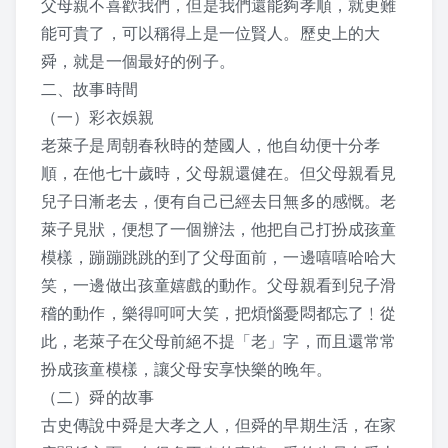
父母親不喜歡我們，但是我們還能夠孝順，就更難
2016 夏令營活動照片
能可貴了，可以稱得上是一位賢人。歷史上的大
舜，就是一個最好的例子。
2016 夏令營 – 大人弟子規話劇
二、故事時間
2015 夏令營
（一）彩衣娛親
老萊子是周朝春秋時的楚國人，他自幼便十分孝
敬老節
順，在他七十歲時，父母親還健在。但父母親看見
兒子日漸老去，便有自己已經去日無多的感慨。老
2019 敬老節活動
萊子見狀，便想了一個辦法，他把自己打扮成孩童
模樣，蹦蹦跳跳的到了父母面前，一邊嘻嘻哈哈大
2018 敬老節活動
笑，一邊做出孩童嬉戲的動作。父母親看到兒子滑
2017 敬老節活動照片
稽的動作，樂得呵呵大笑，把煩惱憂悶都忘了﹗從
此，老萊子在父母前絕不提「老」字，而且還常常
2016 敬老節照片
扮成孩童模樣，讓父母安享快樂的晚年。
（二）舜的故事
2015 敬老節照片
古史傳說中舜是大孝之人，但舜的早期生活，在家