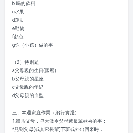
聽經、背經的方法 – 上人
b 喝的飲料
c水果
d運動
e動物
f顏色
g你（小孩）做的事
（2）特別題
a父母親的生日(國曆)
b父母親的星座
c父母親的年紀
d父母親的血型
三、本週家庭作業（躬行實踐）
1.體貼父母，每天做令父母或長輩歡喜的事：
*見到父母(或其它長輩)下班或外出回來時，