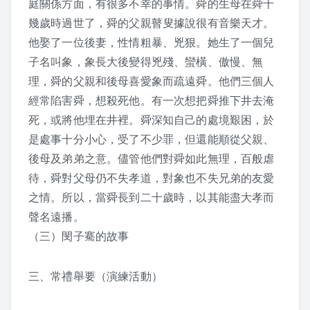
庭關係方面，有很多不幸的事情。舜的生母在舜十
迴響
幾歲時過世了，舜的父親瞽叟據說很有音樂天才。
一份最好的禮物
他娶了一位後妻，性情粗暴、兇狠。她生了一個兒
子名叫象，象長大後變得兇殘、蠻橫、傲慢、無
我們能給孩子什麼？
理，舜的父親和後母喜愛象而疏遠舜。他們三個人
經常陷害舜，想殺死他。有一次想把舜推下井去淹
生活中的弟子規
死，或將他埋在井裡。舜深知自己的處境艱困，於
是處事十分小心，受了不少罪，但還能順從父親、
2016懷少節迴響
後母及弟弟之意。儘管他們對舜如此無理，百般虐
待，舜對父母仍不失孝道，對象也不失兄弟的友愛
之情。所以，當舜長到二十歲時，以其能盡大孝而
弟子規教案
聲名遠播。
（三）閔子騫的故事
1. 入則孝
三、常禮舉要（演練活動）
2. 出則弟