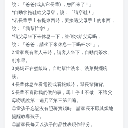
說：「爸爸(或其它長輩) ，您回來了 ! 」
*自動拿拖鞋給父母穿，說：「請穿鞋 ! 」
*若長輩手上有提東西時，要接過父母手上的東西，
說：「我幫忙拿! 」
*請父母坐下來休息一下，並倒水給父母喝，
說：「爸爸，請坐下來休息一下喝杯水! 」。
2.當家裏有客人來時，請客人坐下，自動倒茶水、
削水果。
3.媽媽正在煮飯時，自動幫忙洗米、洗菜與擺碗
筷。
4.長輩休息在看電視或看報紙時，幫長輩搥背。
5.長輩不喜歡我們做的事，馬上停止不做，不讓父
母嘮叨說第二遍乃至第三第四遍。
◎當孩子忘記沒有照著實踐時，請家長不厭其煩地
提醒教導孩子。
◎請家長每天以孩子的品性表現作評分。