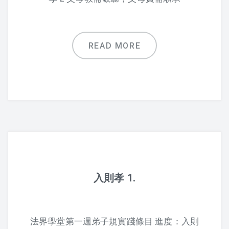
聽經、背經的方法 – 上人
READ MORE
入則孝 1.
法界學堂第一週弟子規實踐條目 進度：入則