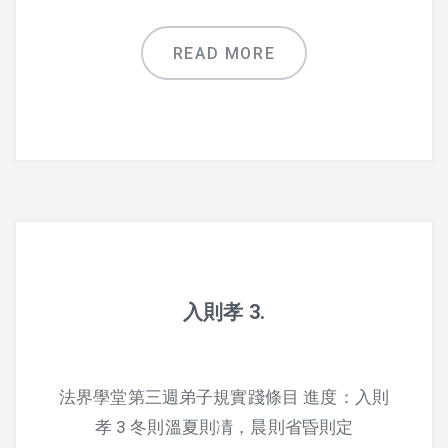
迴響
READ MORE
一份最好的禮物
我們能給孩子什麼？
生活中的弟子規
2016懷少節迴響
入則孝 3.
弟子規教案
1. 入則孝
法界學堂第三週弟子規實踐條目 進度：入則
2. 出則弟
孝 3 冬則溫夏則凊，晨則省昏則定