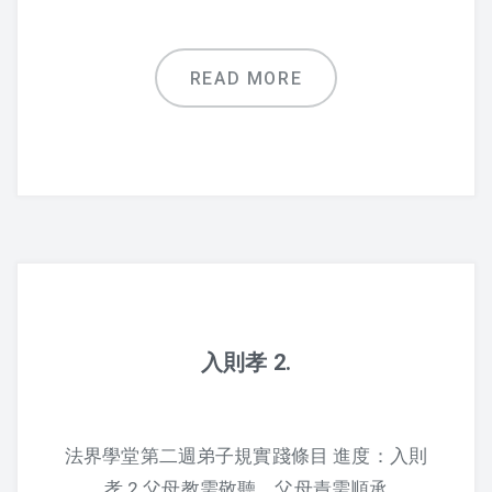
3. 謹
4. 信
READ MORE
5. 汎愛眾
6、親仁
7、餘力學文
教學文章
上人對生日的開示
入則孝 2.
上人開示
人類的未來 – 上人
法界學堂第二週弟子規實踐條目 進度：入則
孝 2 父母教需敬聽，父母責需順承