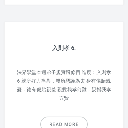
2019 上課照片
2018 上課照片
2017 上課照片
入則孝 6.
2016 上課照片
2016 暑期班
法界學堂本週弟子規實踐條目 進度：入則孝
2015 上課照片
6 親所好力為具，親所惡謹為去 身有傷貽親
憂，德有傷貽親羞 親愛我孝何難，親憎我孝
懷少節
方賢
2019 懷少節
2018 懷少節
READ MORE