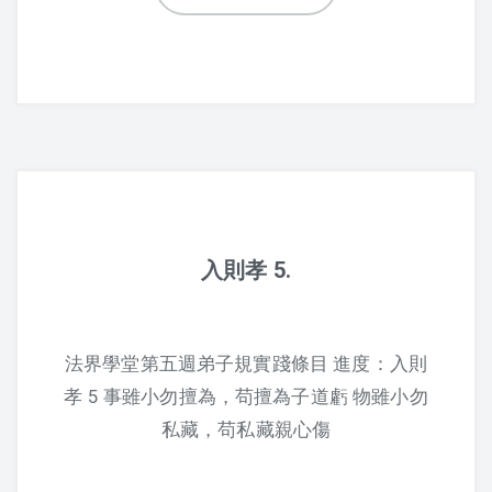
2017 活動剪影
2016 活動剪影
2015 活動剪影
夏令營
2019 花蓮夏令營
入則孝 5.
2018 活動照片
2017 夏令營課程表
法界學堂第五週弟子規實踐條目 進度：入則
孝 5 事雖小勿擅為，苟擅為子道虧 物雖小勿
2017 夏令營活動剪影
私藏，苟私藏親心傷
2016 夏令營課程表