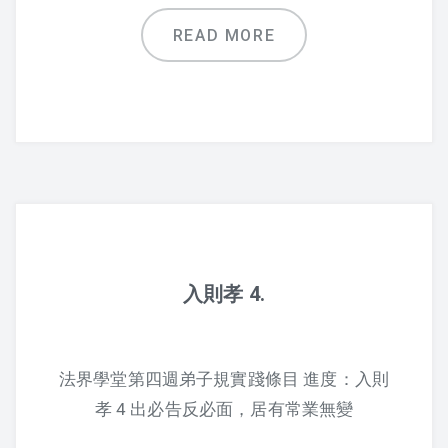
2016 夏令營活動照片
READ MORE
2016 夏令營 – 大人弟子規話劇
2015 夏令營
敬老節
2019 敬老節活動
2018 敬老節活動
入則孝 4.
2017 敬老節活動照片
2016 敬老節照片
法界學堂第四週弟子規實踐條目 進度：入則
孝 4 出必告反必面，居有常業無變
2015 敬老節照片