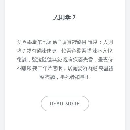
課程紀錄
入則孝 7.
2026 課程照片
2025 課程照片
法界學堂第七週弟子規實踐條目 進度：入則
孝7 親有過諫使更，怡吾色柔吾聲 諫不入悅
2024 課程照片
復諫，號泣隨撻無怨 親有疾藥先嘗，晝夜侍
2023 課程照片
不離床 喪三年常悲咽，居處變酒肉絕 喪盡禮
祭盡誠，事死者如事生
2022 上課照片 – 6月後
2022 上課照片 – 6月前
READ MORE
2021 上課照片
2020上課照片