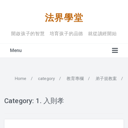
法界學堂
開啟孩子的智慧 培育孩子的品德 就從讀經開始
Menu
Home
/
category
/
教育專欄
/
弟子規教案
/
學堂宗旨
上課禮儀
Category:
1. 入則孝
入學規定