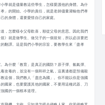
辦小學就是儘量教這些學生，怎樣愛護他的身體。為什
「孝」的開始。小學的責任，就是老師儘量灌輸他們孝
自己的身體，還要愛惜自己的家庭。
孝道，怎麼樣令父母歡喜，順從父母的意思。因此我們
子規》就是做學生、做兒子的一個規矩，所以必須要把
文的翻譯。這是我們小學的宗旨，要教學生來「盡孝
家。為什麼「教育」是真正的國防？原子彈、氫氣彈、
以毒攻毒的，並沒有一個和祥之氣，這裏邊都是預備殺
不教這個，我們教人「盡忠為國」。你不能以你是強國
己的國家，也要愛護其他的國家，不要用這種武器、刀
正強國的一個根本道理。
道造飛機、大砲，只知道怎樣去侵略人家。你若侵略其