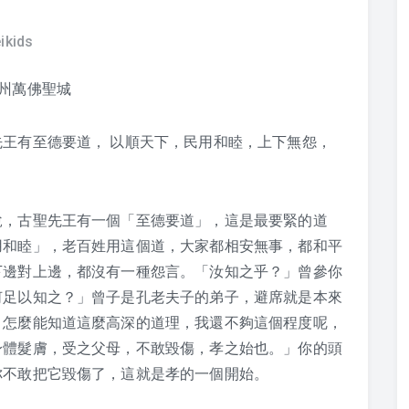
ikids
州萬佛聖城
王有至德要道， 以順天下，民用和睦，上下無怨，
說，古聖先王有一個「至德要道」，這是最要緊的道
用和睦」，老百姓用這個道，大家都相安無事，都和平
下邊對上邊，都沒有一種怨言。「汝知之乎？」曾參你
何足以知之？」曾子是孔老夫子的弟子，避席就是本來
，怎麼能知道這麼高深的道理，我還不夠這個程度呢，
身體髮膚，受之父母，不敢毀傷，孝之始也。」你的頭
你不敢把它毀傷了，這就是孝的一個開始。