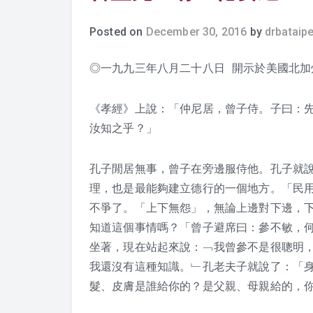
Posted on
December 30, 2016
by
drbataipe
◎一九九三年八月二十八日 開示於美國北加
《孝經》上說：「仲尼居，曾子侍。子曰：先
汝知之乎？」
孔子閒居無事，曾子在旁邊服侍他。孔子就
理，
也是最能夠建立德行的一個地方。「民
不爭了。「上下無怨」，無論上邊對下邊，
知道這個事情嗎？「曾子避席曰：參不敏，
坐著，現在站起來說：﹁我曾參不是很聰明
我還沒有這種知識。﹂孔老夫子就說了：「
髮、皮膚是誰給你的？是父親、母親給的，