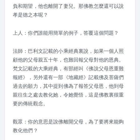
3. 謹
負和期望，他也離開了妻兒。那佛教怎麼還可以說
孝是德之本呢？
4. 信
上人：你們誰能用簡單的例子，答覆這個問題？
5. 汎愛眾
6、親仁
法師：巴利文記載的小乘經典裏說，如果一個人照
顧他的父母親五十年，也難回報父母對他的恩典。
7、餘力學文
梵文記載的大乘經典，有部經叫《佛說父母恩重難
報經》，另外還有一部《地藏經》記載佛及菩薩們
教學文章
過去的願力，其中提到佛為了報答父母恩，他到母
親往生之處去教化她，令她覺悟，這是佛教裏很重
上人對生日的開示
要的傳統觀念。
上人開示
觀眾：你的意思是說佛離開父母，為了要將來能夠
人類的未來 – 上人
教化他們？