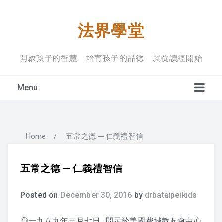
法界學堂
開啟孩子的智慧 培育孩子的品德 就從讀經開始
Menu
Home
/
五常之德 ─ 仁義禮智信
學堂宗旨
上課禮儀
五常之德 ─ 仁義禮智信
入學規定
Posted on
December 30, 2016
by
drbataipeikids
◎一九八九年三月七日 開示於美國費城教友會中心