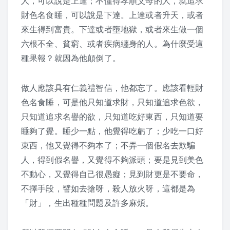
人，可以說是上達；不懂得孝順父母的人，就追求
財色名食睡，可以說是下達。上達或者升天，或者
2019 上課照片
來生得到富貴。下達或者墮地獄，或者來生做一個
2018 上課照片
六根不全、貧窮、或者疾病纏身的人。為什麼受這
種果報？就因為他顛倒了。
2017 上課照片
做人應該具有仁義禮智信，他都忘了。應該看輕財
2016 上課照片
色名食睡，可是他只知道求財，只知道追求色欲，
2016 暑期班
只知道追求名譽的欲，只知道吃好東西，只知道要
睡夠了覺。睡少一點，他覺得吃虧了；少吃一口好
2015 上課照片
東西，他又覺得不夠本了；不弄一個假名去欺騙
人，得到假名譽，又覺得不夠派頭；要是見到美色
懷少節
不動心，又覺得自己很愚癡；見到財更是不要命，
不擇手段，譬如去搶呀，殺人放火呀，這都是為
2019 懷少節
「財」，生出種種問題及許多麻煩。
2018 懷少節