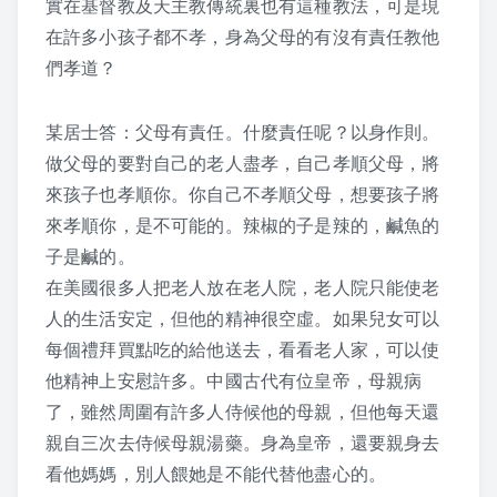
實在基督教及天主教傳統裏也有這種教法，可是現
在許多小孩子都不孝，身為父母的有沒有責任教他
們孝道？
某居士答：父母有責任。什麼責任呢？以身作則。
做父母的要對自己的老人盡孝，自己孝順父母，將
來孩子也孝順你。你自己不孝順父母，想要孩子將
來孝順你，是不可能的。辣椒的子是辣的，鹹魚的
子是鹹的。
在美國很多人把老人放在老人院，老人院只能使老
人的生活安定，但他的精神很空虛。如果兒女可以
每個禮拜買點吃的給他送去，看看老人家，可以使
他精神上安慰許多。中國古代有位皇帝，母親病
了，雖然周圍有許多人侍候他的母親，但他每天還
親自三次去侍候母親湯藥。身為皇帝，還要親身去
看他媽媽，別人餵她是不能代替他盡心的。