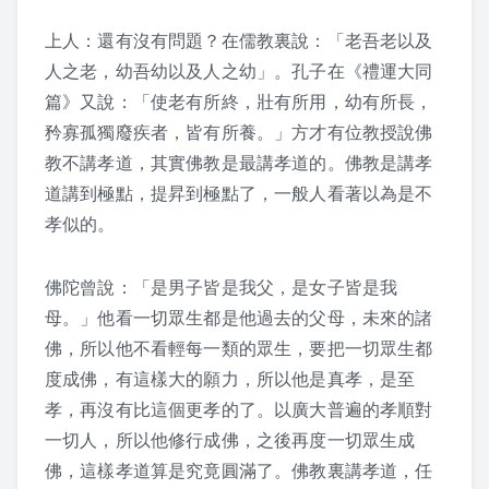
上人：還有沒有問題？在儒教裏說：「老吾老以及
人之老，幼吾幼以及人之幼」。孔子在《禮運大同
篇》又說：「使老有所終，壯有所用，幼有所長，
矜寡孤獨廢疾者，皆有所養。」方才有位教授說佛
教不講孝道，其實佛教是最講孝道的。佛教是講孝
道講到極點，提昇到極點了，一般人看著以為是不
孝似的。
佛陀曾說：「是男子皆是我父，是女子皆是我
母。」他看一切眾生都是他過去的父母，未來的諸
佛，所以他不看輕每一類的眾生，要把一切眾生都
度成佛，有這樣大的願力，所以他是真孝，是至
孝，再沒有比這個更孝的了。以廣大普遍的孝順對
一切人，所以他修行成佛，之後再度一切眾生成
佛，這樣孝道算是究竟圓滿了。佛教裏講孝道，任