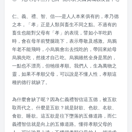
課程紀錄
仁、義、禮、智、信──是人人本來俱有的，孝乃德
之本，「孝」正是人類與畜生不同之點。不過有的
2026 課程照片
畜生也能對父母有「孝」的表現，譬如小羊吃奶
2025 課程照片
時，會在母羊前雙腿跪下，表示尊敬及感激。
烏鴉
年老不能飛時，小烏鴉會出去找吃的，帶回來給母
2024 課程照片
烏鴉先吃，然後才自己吃。烏鴉雖然全身是黑的，
一點也不漂亮，但牠很孝順。我們人，生為萬物之
2023 課程照片
靈，如果不孝順父母，可以說是不懂人性，孝順這
種的德行就缺了。
2022 上課照片 – 6月後
2022 上課照片 – 6月前
為什麼會缺了呢？因為仁義禮智信這五德，被五欲
取而代之。什麼是五欲？就是財欲、色欲、名欲、
2021 上課照片
食欲、睡欲。這五欲是往下墮落的五條道路，而仁
義禮智信就是向上的五條道路。懂得孝順父母的
2020上課照片