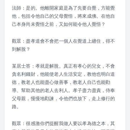
聽經、背經的方法 – 上人
法師：是的。他離開家庭是為了先要自覺，方能覺
他，包括令他自己的父母覺悟，將來成佛。在他自
己本身尚未覺悟之前，又如何能令他人覺悟？
觀眾：盡孝道會不會把一個人在覺道上纏住，得不
到解脫？
某居士答：孝就是解脫。真正有孝心的兒女，不會
貪名利錢財，他能使老人生活安定，教他也明白道
德，教老人也能盡心做善事，教老人自己也能勸
導、幫助其他的老人去利人。孝子盡力盡責，侍奉
父母親，慢慢地勸諫，令他們也放下，走上修行的
路。
觀眾：很感激你們提醒我做人要以孝為德之本，其