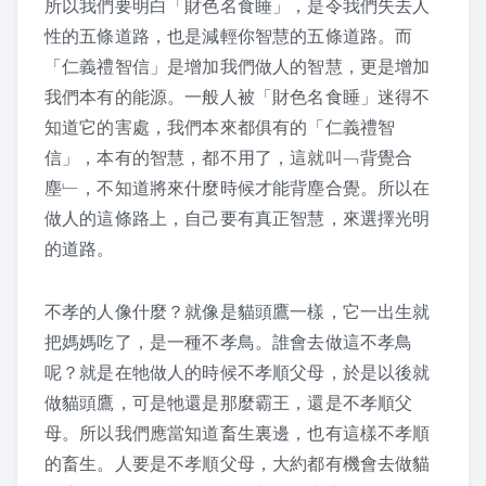
所以我們要明白「財色名食睡」，是令我們失去人
2017 活動剪影
性的五條道路，也是減輕你智慧的五條道路。而
「仁義禮智信」是增加我們做人的智慧，更是增加
2016 活動剪影
我們本有的能源。一般人被「財色名食睡」迷得不
知道它的害處，我們本來都俱有的「仁義禮智
2015 活動剪影
信」，本有的智慧，都不用了，這就叫﹁背覺合
夏令營
塵﹂，不知道將來什麼時候才能背塵合覺。所以在
做人的這條路上，自己要有真正智慧，來選擇光明
2019 花蓮夏令營
的道路。
2018 活動照片
不孝的人像什麼？就像是貓頭鷹一樣，它一出生就
把媽媽吃了，是一種不孝鳥。誰會去做這不孝鳥
2017 夏令營課程表
呢？就是在牠做人的時候不孝順父母，於是以後就
2017 夏令營活動剪影
做貓頭鷹，可是牠還是那麼霸王，還是不孝順父
母。所以我們應當知道畜生裏邊，也有這樣不孝順
2016 夏令營課程表
的畜生。人要是不孝順父母，大約都有機會去做貓