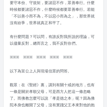
迴響
要守本份、守規矩，要諸惡不作，眾善奉行。什麼
時候都要諸惡不作，什麼時候都要眾善奉行。若能
一份最好的禮物
「不以善小而不為，不以惡小而為之」，那世界就
沒有紛爭，世界就真正和平了。
我們能給孩子什麼？
有什麼問題？可以問，有誰反對我所說的理論，可
生活中的弟子規
以儘量反對，總而言之，我不反對你們。
2016懷少節迴響
※※※ ※※※ ※※※ ※※※ ※※※
以下為宣公上人與現場信眾的問答。
弟子規教案
觀眾：在《聖經》裏，講到有關十戒的地方，也有
1. 入則孝
一條是關於孝順父母，可是西方人把這一條忽略
2. 出則弟
了。而佛教怎麼可以說「孝是德之本」呢？因為佛
陀本身也離開了父母，沒有實踐父王本來對他的抱