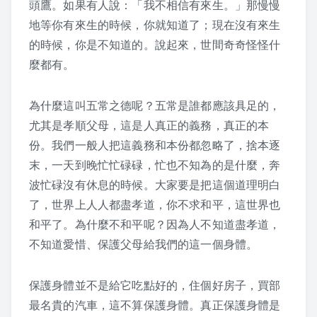
頭鷹。如果有人說：「我不相信有來生。」那慢慢
2016 夏令營活動照片
地等你有來生的時候，你就知道了；現在沒有來生
的時候，你是不知道的。說起來，世間奇奇怪怪什
2016 夏令營 – 大人弟子規話劇
麼都有。
2015 夏令營
為什麼這叫五常之德呢？五常是誰都應該具足的，
敬老節
尤其是孝順父母，這是人真正的義務，真正的本
份。我們一般人把這義務和本份都忽略了，捨本逐
2019 敬老節活動
末，一天到晚忙忙碌碌，忙也不知為的是什麼，奔
波忙碌沒有休息的時候。大家要是把這個道理明白
2018 敬老節活動
了，世界上人人都盡孝道，你不求和平，這世界也
2017 敬老節活動照片
和平了。為什麼不和平呢？因為人不知道盡孝道，
不知道愛惜、保護父母給我們的這一個身體。
2016 敬老節照片
保護身體並不是給它吃點好的，住個好房子，買部
2015 敬老節照片
最名貴的汽車，這不算保護身體。真正保護身體是