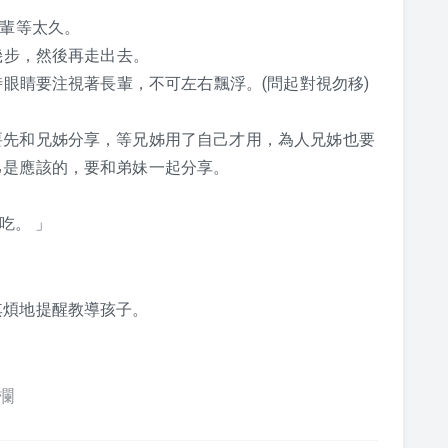
長輩等太久。
幾步，然後再走出去。
時眼睛要注視著長輩，不可左右飄浮。(問起對視勿移)
要先和兄姊分享，等兄姊用了自己才用，為人兄姊也要
己是應該的，要和弟妹一起分享。
吃。 」
其煩地提醒教導孩子。
欄