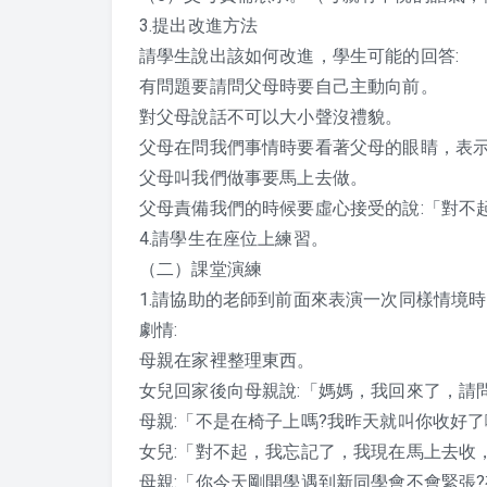
3.提出改進方法
請學生說出該如何改進，學生可能的回答:
有問題要請問父母時要自己主動向前。
對父母說話不可以大小聲沒禮貌。
父母在問我們事情時要看著父母的眼睛，表
父母叫我們做事要馬上去做。
父母責備我們的時候要虛心接受的說:「對不
4.請學生在座位上練習。
（二）課堂演練
1.請協助的老師到前面來表演一次同樣情境
劇情:
母親在家裡整理東西。
女兒回家後向母親說:「媽媽，我回來了，請
母親:「不是在椅子上嗎?我昨天就叫你收好
女兒:「對不起，我忘記了，我現在馬上去收
母親:「你今天剛開學遇到新同學會不會緊張