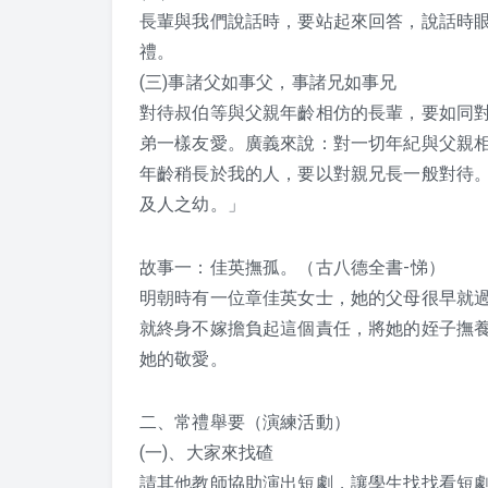
長輩與我們說話時，要站起來回答，說話時
禮。
(三)事諸父如事父，事諸兄如事兄
對待叔伯等與父親年齡相仿的長輩，要如同
弟一樣友愛。廣義來說：對一切年紀與父親
年齡稍長於我的人，要以對親兄長一般對待
及人之幼。」
故事一：佳英撫孤。（古八德全書-悌）
明朝時有一位章佳英女士，她的父母很早就
就終身不嫁擔負起這個責任，將她的姪子撫
她的敬愛。
二、常禮舉要（演練活動）
(一)、大家來找碴
請其他教師協助演出短劇，讓學生找找看短