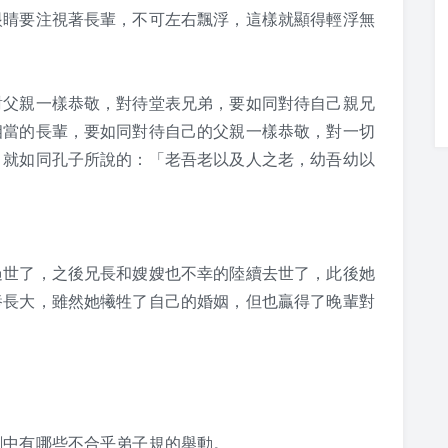
眼睛要注視著長輩，不可左右飄浮，這樣就顯得輕浮無
對父親一樣恭敬，對待堂表兄弟，要如同對待自己親兄
相當的長輩，要如同對待自己的父親一樣恭敬，對一切
。就如同孔子所說的：「老吾老以及人之老，幼吾幼以
過世了，之後兄長和嫂嫂也不幸的陸續去世了，此後她
養長大，雖然她犧牲了自己的婚姻，但也贏得了晚輩對
劇中有哪些不合乎弟子規的舉動。