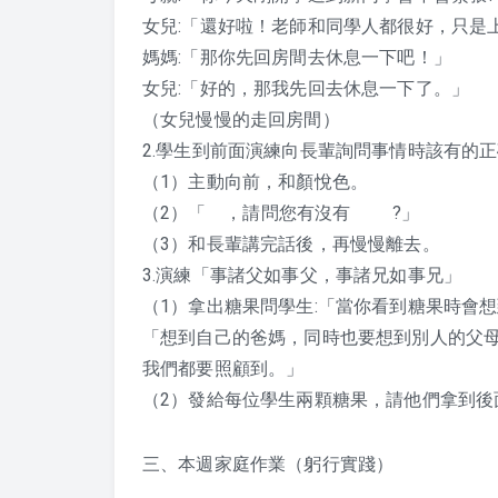
女兒:「還好啦！老師和同學人都很好，只是
媽媽:「那你先回房間去休息一下吧！」
女兒:「好的，那我先回去休息一下了。」
（女兒慢慢的走回房間）
2.學生到前面演練向長輩詢問事情時該有的
（1）主動向前，和顏悅色。
（2）「 ，請問您有沒有 ?」
（3）和長輩講完話後，再慢慢離去。
3.演練「事諸父如事父，事諸兄如事兄」
（1）拿出糖果問學生:「當你看到糖果時會想
「想到自己的爸媽，同時也要想到別人的父
我們都要照顧到。」
（2）發給每位學生兩顆糖果，請他們拿到後
三、本週家庭作業（躬行實踐）