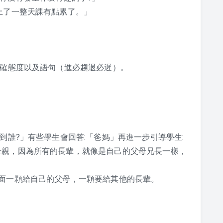
上了一整天課有點累了。」
正確態度以及語句（進必趨退必遲）。
到誰?」有些學生會回答:「爸媽」再進一步引導學生:
母親，因為所有的長輩，就像是自己的父母兄長一樣，
面一顆給自己的父母，一顆要給其他的長輩。