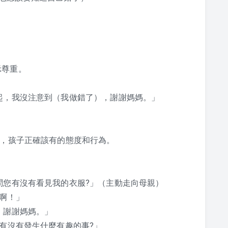
示尊重。
起，我沒注意到（我做錯了），謝謝媽媽。」
時，孩子正確該有的態度和行為。
問您有沒有看見我的衣服?」（主動走向母親）
了啊！」
，謝謝媽媽。」
?有沒有發生什麼有趣的事?」