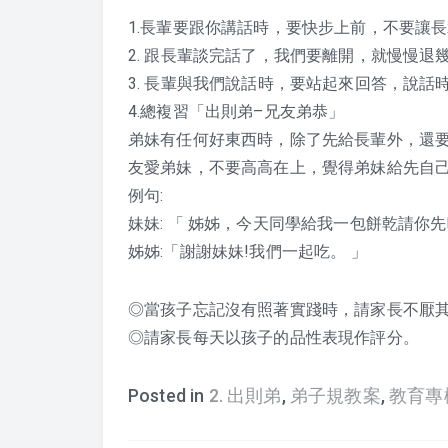
1.長輩要跟你講話時，要快步上前，不要讓
2. 跟長輩談完話了，我們要離開，就慢慢退
3. 長輩與我們說話時，要站起來回答，說話
4.總複習「出則弟–兄友弟恭」
弟妹有任何好東西時，除了先給長輩外，還
友愛弟妹，不要高高在上，覺得弟妹給先自
例句:
妹妹: 「 姊姊，今天同學給我一包餅乾請你先
姊姊:「謝謝妹妹!我們一起吃。 」
◎當孩子忘記沒有照著實踐時，請家長不厭
◎請家長每天以孩子的品性表現作評分。
Posted in
2. 出則弟
,
弟子規教案
,
教育專