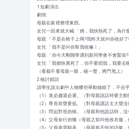
1.短劇演出
劇情:
母親在家裡整理東西。
女兒一回來就大喊:「媽，我快熱死了，為什
母親:「不是在椅子上嗎?我昨天就叫你收好
女兒:「我不是叫你幫我收嘛！」
母親:「你今天剛開學遇到新同學會不會緊張
女兒:「我都快累死了，你不要煩我，我要去
（看都不看母親一眼，碰一聲，將門甩上）
2.檢討錯誤
請學生說出劇中人物哪些舉動做錯了，不合乎
（1）進必趨退必遲。（對母親說話時要主動
（2）尊長前聲要低。（對母親講話太大聲沒
（3）問起對視勿移。（母親和他說話時，沒
（4）父母命行勿懶（母親之前叫他收衣服，
（5）父母責需順承。（母親有不悅的語氣，