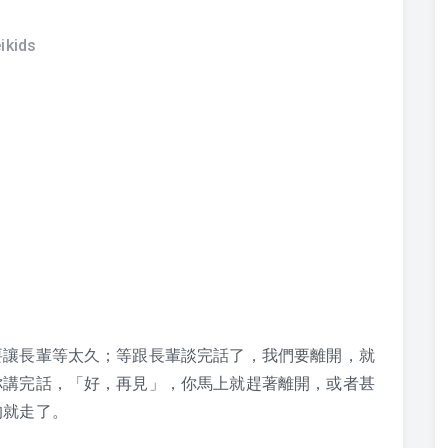
ikids
要讓長輩等太久；等跟長輩談完話了，我們要離開，就
你講完話，「好，再見」，你馬上就趕著離開，或者甚
的就走了。