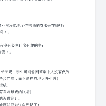
麼不開冷氣呢？你把我的衣服丟在哪裡?」
了啊！」
?有沒有發生什麼有趣的事?」
睡覺！」
弟子規，學生可能會回答劇中人沒有做到:
快步向前，而不是在原地大呼小叫）
禮貌）
有看著母親的眼睛）
他沒做到）。
他應該要知道自己錯了）