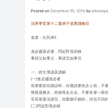
Posted on
December 30, 2016
by
drbataipe
法界學堂第十二週弟子規實踐條目
進度：出則弟5
進必趨退必遲，問起對視勿移
事諸父如事父，事諸兄如事兄
一、經文導讀及講解
(一)進必趨退必遲
長輩要跟你講話時，你應該要快步上前，不
慢慢退幾步，然後再走出去。不要長輩一跟
至長輩還沒講完，你愛聽不聽的，頭也不回
(二)問起對視勿移