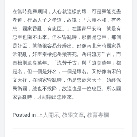
迴響
在當時堯舜期間，人心就這樣的壞，可是舜能克盡
一份最好的禮物
孝道，行為人子之孝道，故說：「六親不和，有孝
慈；國家昏亂，有忠臣。」在國家平安時，就是有
我們能給孩子什麼？
忠臣也顯不出來。但在昏亂時，那個是忠臣，那個
是奸臣，就能很容易分辨出。好像南北宋時國家異
生活中的弟子規
常混亂，奸臣秦檜把岳飛害死。岳飛流芳千古，而
秦檜則遺臭萬年。「流芳千古」與「遺臭萬年」都
2016懷少節迴響
是名，但一個是好名，一個是壞名。又好像南宋的
文天祥，在國家昏亂時，仍是忠於宋天子，始終保
民衛國，總也不投降，故這也是一位忠臣。所以國
弟子規教案
家昏亂時，才能顯出忠臣來。
1. 入則孝
Posted in
上人開示
,
教學文章
,
教育專欄
2. 出則弟