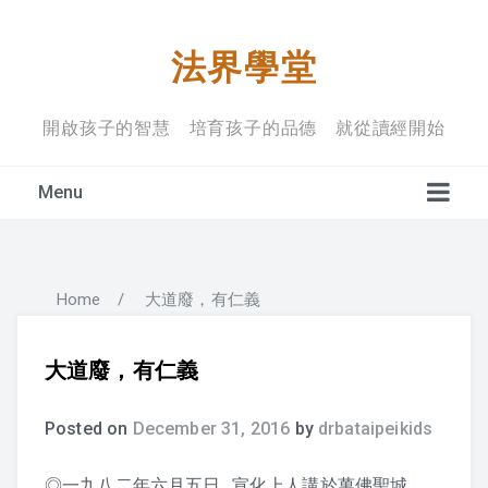
法界學堂
開啟孩子的智慧 培育孩子的品德 就從讀經開始
Menu
Home
/
大道廢，有仁義
學堂宗旨
上課禮儀
大道廢，有仁義
入學規定
Posted on
December 31, 2016
by
drbataipeikids
◎一九八二年六月五日 宣化上人講於萬佛聖城