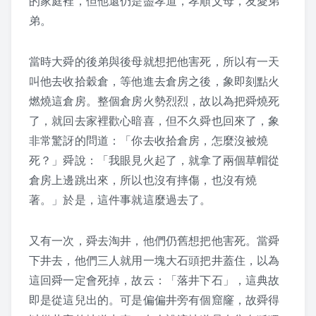
的家庭裡，但他還仍是盡孝道，孝順父母，友愛弟
2017 活動剪影
弟。
2016 活動剪影
當時大舜的後弟與後母就想把他害死，所以有一天
叫他去收拾穀倉，等他進去倉房之後，象即刻點火
2015 活動剪影
燃燒這倉房。整個倉房火勢烈烈，故以為把舜燒死
夏令營
了，就回去家裡歡心暗喜，但不久舜也回來了，象
非常驚訝的問道：「你去收拾倉房，怎麼沒被燒
2019 花蓮夏令營
死？」舜說：「我眼見火起了，就拿了兩個草帽從
倉房上邊跳出來，所以也沒有摔傷，也沒有燒
2018 活動照片
著。」於是，這件事就這麼過去了。
2017 夏令營課程表
又有一次，舜去淘井，他們仍舊想把他害死。當舜
2017 夏令營活動剪影
下井去，他們三人就用一塊大石頭把井蓋住，以為
這回舜一定會死掉，故云：「落井下石」，這典故
2016 夏令營課程表
即是從這兒出的。可是偏偏井旁有個窟窿，故舜得