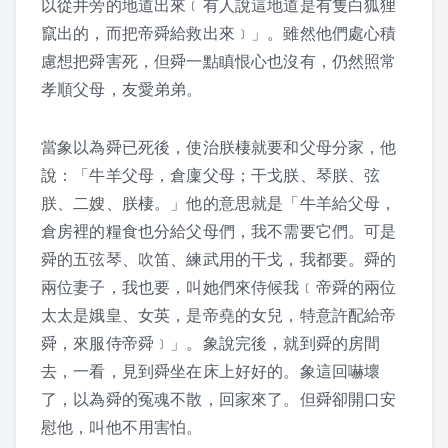
以從井旁的地道出來﹝有人說這地道是有隻白狐狸
2016 夏令營活動照片
竄出的，而把帝舜給救出來﹞」。雖然他們處心積
慮想把舜害死，但舜一點瞋恨心也沒有，仍然照常
2016 夏令營 – 大人弟子規話劇
孝順父母，友愛弟弟。
2015 夏令營
當象以為舜已死後，使治朕棲就要和父母分家，他
敬老節
說：「牛羊父母，倉廩父母；干戈朕、琴朕、弦
朕、二嫂、朕棲。」他的意思就是「牛羊給父母，
2019 敬老節活動
倉房裡的糧食也分給父母們，我不需要它們。可是
舜的五弦琴、吹笛、練武用的干戈，我都要。舜的
2018 敬老節活動
兩位妻子，我也要，叫她們來侍候我﹝帝舜的兩位
2017 敬老節活動照片
太太是娥皇、女英，是帝堯的女兒，特意許配給帝
舜，來服侍帝舜﹞」。象說完後，就到舜的房間
2016 敬老節照片
去，一看，見到舜坐在床上好好的。象這回嚇壞
了，以為舜的冤魂不散，回家來了。但舜卻開口安
2015 敬老節照片
慰他，叫他不用害怕。