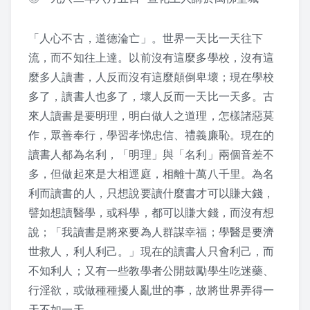
課程紀錄
「人心不古，道德淪亡」。世界一天比一天往下
流，而不知往上達。以前沒有這麼多學校，沒有這
2026 課程照片
麼多人讀書，人反而沒有這麼顛倒卑壞；現在學校
2025 課程照片
多了，讀書人也多了，壞人反而一天比一天多。古
來人讀書是要明理，明白做人之道理，
怎樣諸惡莫
2024 課程照片
作，眾善奉行，學習孝悌忠信、禮義廉恥。現在的
讀書人都為名利，「明理」與「名利」兩個音差不
2023 課程照片
多，但做起來是大相逕庭，相離十萬八千里。為名
利而讀書的人，只想說要讀什麼書才可以賺大錢，
2022 上課照片 – 6月後
譬如想讀醫學，或科學，都可以賺大錢，而沒有想
2022 上課照片 – 6月前
說；「我讀書是將來要為人群謀幸福；學醫是要濟
世救人，利人利己。」現在的讀書人只會利己，而
2021 上課照片
不知利人；又有一些教學者公開鼓勵學生吃迷藥、
行淫欲，或做種種擾人亂世的事，故將世界弄得一
2020上課照片
天不如一天。