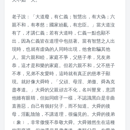
2019 上課照片
老子說：「大道廢，有仁義；智慧出，有大偽；六
2018 上課照片
親不和，有孝慈；國家紛亂，有忠臣。」當大道沒
有了，才講仁義；若有大道時，仁義一點也顯不
2017 上課照片
出，因為仁義皆在道理中包括著。當有智慧之人出
現時，也就有虛偽的人同時出現，他會欺騙其他
2016 上課照片
人。當六親和睦，家庭不爭，父慈子孝，兄友弟
恭，這才是和樂的家庭。但若六親不和，父不慈子
2016 暑期班
不孝，兄弟不友愛時，這時就有真正的慈孝子顯
2015 上課照片
現。就好像大舜時，「父頑、母淫、弟傲、舜為克
盡孝道。」大舜的父親頑古不化，名叫瞽叟，意謂
懷少節
他雖有眼睛，但如同瞎子一樣，不認識黑白是非曲
直善惡，自己有個好兒子，而不知道。大舜的後
2019 懷少節
母，淫亂陰險，不講道理，很偏見的。大舜的後弟
﹝象﹞，非常傲慢不恭敬大舜。大舜雖然生在這種
2018 懷少節