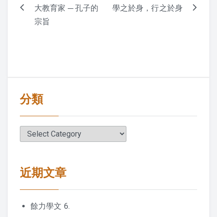
3. 謹
大教育家 ─ 孔子的
學之於身，行之於身
Post
宗旨
navigation
4. 信
5. 汎愛眾
6、親仁
分類
7、餘力學文
教學文章
分
類
上人對生日的開示
近期文章
上人開示
人類的未來 – 上人
餘力學文 6.