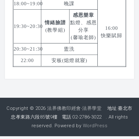
18:00~19:00
晚課
2017 活動剪影
感恩樂章
2016 活動剪影
情緒臉譜
點燈、感恩
19:30~20:30
16:00
(教學組)
分享
快樂賦歸
2015 活動剪影
(馨瑜老師)
20:30~21:30
盥洗
夏令營
22:00
安板(熄燈就寢)
2019 花蓮夏令營
2018 活動照片
2017 夏令營課程表
Copyright © 2026
法界佛教印經會-法界學堂
地址:臺北市
2017 夏令營活動剪影
忠孝東路六段85號9樓 電話:02-2786-3022 . All rights
reserved. Powered by
WordPress
2016 夏令營課程表