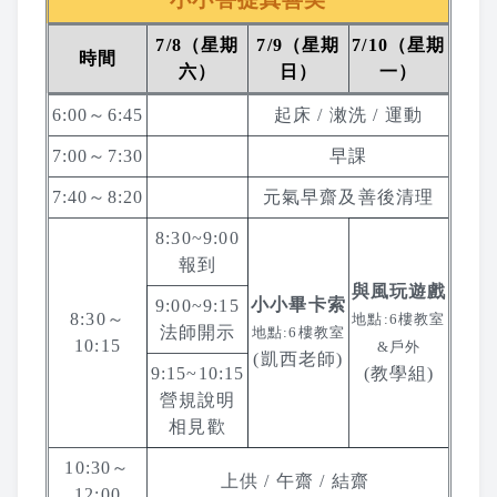
課程紀錄
7/8（星期
7/9（星期
7/10（星期
時間
六）
日）
一）
2026 課程照片
6:00～6:45
起床 / 潄洗 / 運動
2025 課程照片
7:00～7:30
早課
7:40～8:20
元氣早齋及善後清理
2024 課程照片
8:30~9:00
2023 課程照片
報到
與風玩遊戲
小小畢卡索
9:00~9:15
2022 上課照片 – 6月後
8:30～
地點:6樓教室
法師開示
地點:6樓教室
10:15
&戶外
(凱西老師)
2022 上課照片 – 6月前
9:15~10:15
(教學組)
營規說明
2021 上課照片
相見歡
10:30～
2020上課照片
上供 / 午齋 / 結齋
12:00