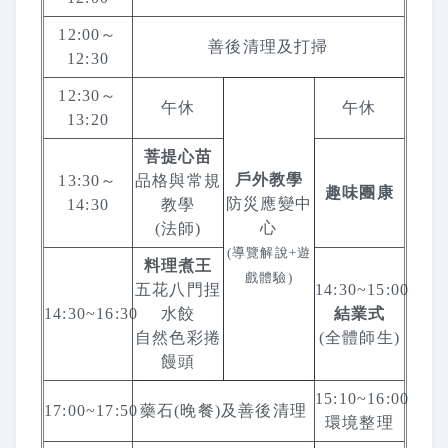
2019 上課照片
12:00～
善後清理及打掃
12:30
2018 上課照片
12:30～
午休
午休
13:20
2017 上課照片
菩提心苗
2016 上課照片
戶外教學
13:30～
品格與常規
趣味團康
防災應變中
14:30
教學
2016 暑期班
心
(法師)
(導覽解說+遊
料理煮王
2015 上課照片
戲體驗)
五花八門捏
14:30~15:00
14:30~16:30
水餃
結業式
懷少節
自然色彩捲
(全體師生)
饅頭
2019 懷少節
15:10~16:00
17:00~17:50
藥石(晚餐)及善後清理
2018 懷少節
環境整理