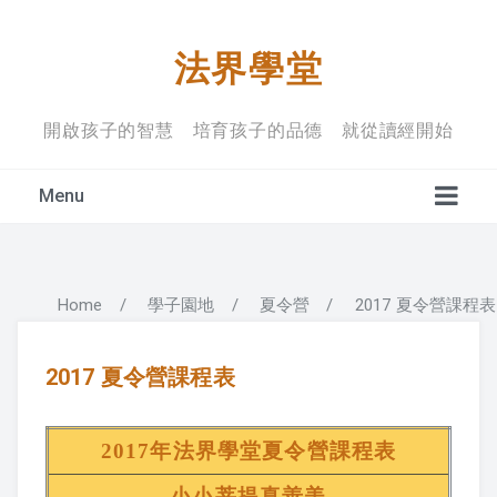
法界學堂
開啟孩子的智慧 培育孩子的品德 就從讀經開始
Menu
Home
/
學子園地
/
夏令營
/
2017 夏令營課程表
學堂宗旨
上課禮儀
2017 夏令營課程表
入學規定
2017年法界學堂夏令營課程表
小小菩提真善美