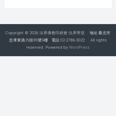
課程紀錄
2026 課程照片
Copyright © 2026
法界佛教印經會-法界學堂
地址:臺北市
2025 課程照片
忠孝東路六段85號9樓 電話:02-2786-3022 . All rights
reserved. Powered by
WordPress
2024 課程照片
2023 課程照片
2022 上課照片 – 6月後
2022 上課照片 – 6月前
2021 上課照片
2020上課照片