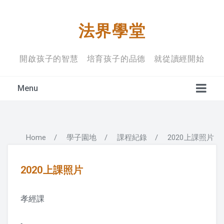
法界學堂
開啟孩子的智慧 培育孩子的品德 就從讀經開始
Menu
Home
/
學子園地
/
課程紀錄
/
2020上課照片
學堂宗旨
上課禮儀
2020上課照片
入學規定
孝經課