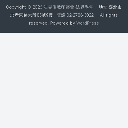
Copyright © 2026
法界佛教印經會-法界學堂
地址:臺北市
2019 上課照片
忠孝東路六段85號9樓 電話:02-2786-3022 . All rights
2018 上課照片
reserved. Powered by
WordPress
2017 上課照片
2016 上課照片
2016 暑期班
2015 上課照片
懷少節
2019 懷少節
2018 懷少節