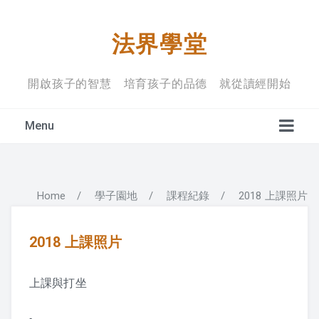
法界學堂
開啟孩子的智慧 培育孩子的品德 就從讀經開始
Menu
Home
/
學子園地
/
課程紀錄
/
2018 上課照片
學堂宗旨
上課禮儀
2018 上課照片
入學規定
上課與打坐