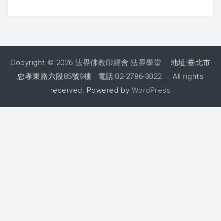
課程紀錄
2026 課程照片
Copyright © 2026
法界佛教印經會-法界學堂
地址:臺北市
2025 課程照片
忠孝東路六段85號9樓 電話:02-2786-3022 . All rights
reserved. Powered by
WordPress
2024 課程照片
2023 課程照片
2022 上課照片 – 6月後
2022 上課照片 – 6月前
2021 上課照片
2020上課照片