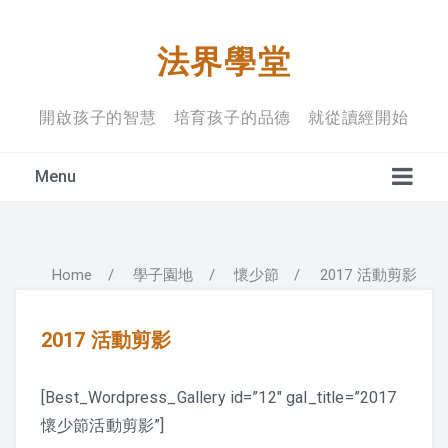
法界學堂
開啟孩子的智慧 培育孩子的品德 就從讀經開始
Menu
Home
/
學子園地
/
懷少節
/
2017 活動剪影
學堂宗旨
上課禮儀
2017 活動剪影
入學規定
[Best_Wordpress_Gallery id=”12″ gal_title=”2017
懷少節活動剪影”]