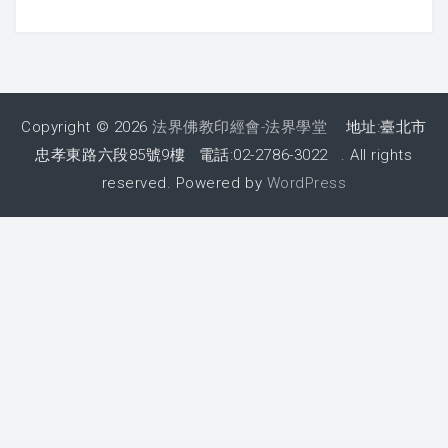
課程紀錄
2026 課程照片
Copyright © 2026
法界佛教印經會-法界學堂
地址:臺北市
2025 課程照片
忠孝東路六段85號9樓 電話:02-2786-3022 . All rights
reserved. Powered by
WordPress
2024 課程照片
2023 課程照片
2022 上課照片 – 6月後
2022 上課照片 – 6月前
2021 上課照片
2020上課照片