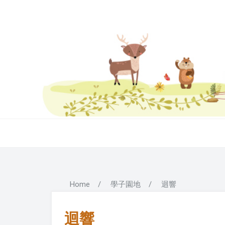
Home
/
學子園地
/
迴響
迴響