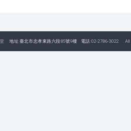
堂
地址:臺北市忠孝東路六段85號9樓 電話:02-2786-3022 . All righ