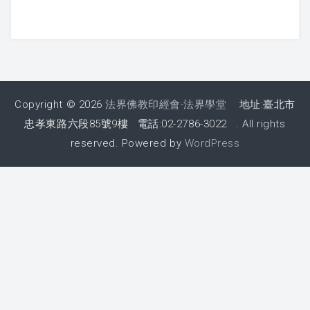
2016 夏令營活動照片
2016 夏令營 – 大人弟子規話劇
2015 夏令營
Copyright © 2026
法界佛教印經會-法界學堂
地址:臺北市
敬老節
忠孝東路六段85號9樓 電話:02-2786-3022 . All rights
reserved. Powered by
WordPress
2019 敬老節活動
2018 敬老節活動
2017 敬老節活動照片
2016 敬老節照片
2015 敬老節照片